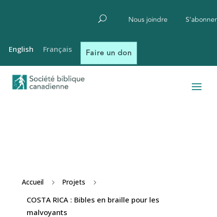
Nous joindre
S’abonner
English
Français
Faire un don
Accueil
Projets
5
5
COSTA RICA : Bibles en braille pour les
malvoyants