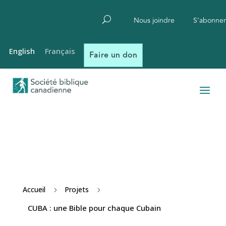
Nous joindre
S’abonner
English
Français
Faire un don
Accueil
Projets
5
5
CUBA : une Bible pour chaque Cubain