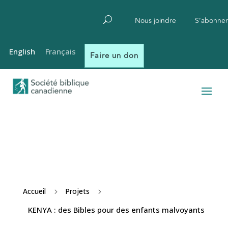
Nous joindre
S’abonner
English
Français
Faire un don
Accueil
Projets
5
5
KENYA : des Bibles pour des enfants malvoyants