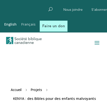
Nous joindre
S’abonner
English
Français
Faire un don
Accueil
Projets
5
5
KENYA : des Bibles pour des enfants malvoyants