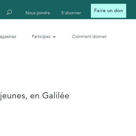
Faire un don
Nous joindre
S’abonner
agasinez
Participez
Comment donner
eunes, en Galilée