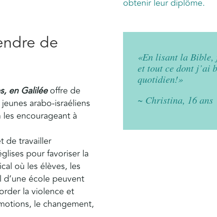
obtenir leur diplôme.
rendre de
«En lisant la Bible,
et tout ce dont j’ai 
quotidien!»
s, en Galilée
offre de
~ Christina, 16 ans
 jeunes arabo-israéliens
en les encourageant à
t de travailler
lises pour favoriser la
cal où les élèves, les
l d’une école peuvent
rder la violence et
motions, le changement,