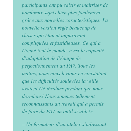
participants ont pu saisir et maîtriser de
nombreux sujets bien plus facilement
grâce aux nouvelles caractéristiques. La
nouvelle version règle beaucoup de
choses qui étaient auparavant
compliquées et fastidieuses. Ce qui a
étonné tout le monde, c’est la capacité
d’adaptation de l’équipe de
perfectionnement du PA7. Tous les
matins, nous nous levions en constatant
que les difficultés soulevées la veille
avaient été résolues pendant que nous
dormions! Nous sommes tellement
reconnaissants du travail qui a permis
de faire du PA7 un outil si utile!»
– Un formateur d’un atelier s’adressant