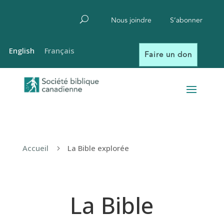
Nous joindre
S’abonner
English
Français
Faire un don
Accueil
La Bible explorée
5
La Bible