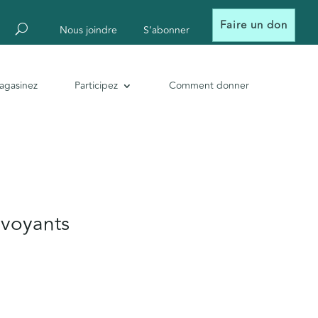
Faire un don
Nous joindre
S’abonner
agasinez
Participez
Comment donner
lvoyants