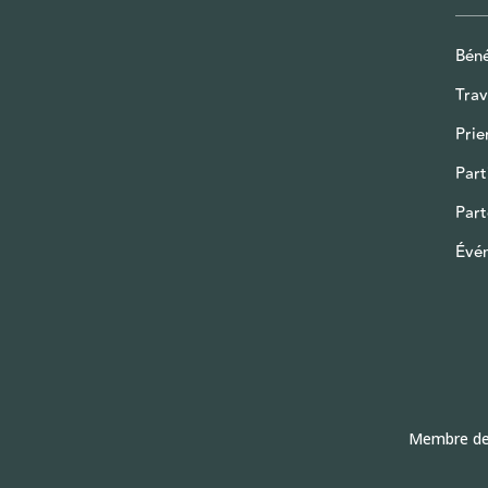
Bén
Trav
Prie
Part
Part
Évé
Membre d