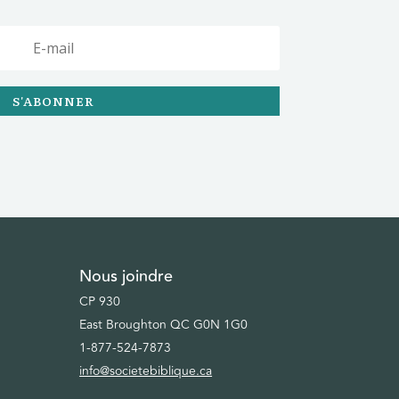
S'ABONNER
Nous joindre
CP 930
East Broughton QC G0N 1G0
1-877-524-7873
info@societebiblique.ca