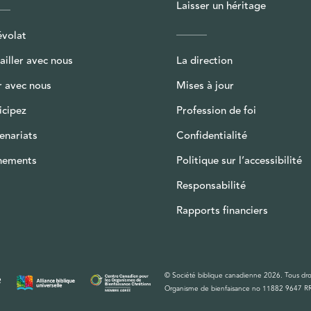
Laisser un héritage
évolat
ailler avec nous
La direction
r avec nous
Mises à jour
icipez
Profession de foi
enariats
Confidentialité
nements
Politique sur l’accessibilité
Responsabilité
Rapports financiers
© Société biblique canadienne 2026. Tous droi
e
Organisme de bienfaisance no 11882 9647 