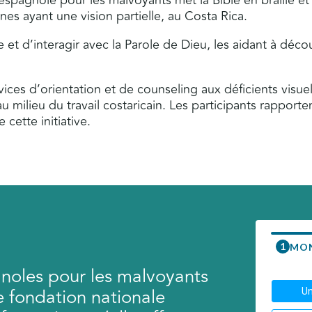
e espagnole pour les malvoyants met la Bible en braille et
es ayant une vision partielle, au Costa Rica.
re et d’interagir avec la Parole de Dieu, les aidant à dé
vices d’orientation et de counseling aux déficients visue
au milieu du travail costaricain. Les participants rappor
 cette initiative.
agnoles pour les malvoyants
ne fondation nationale