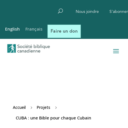
Nous joindre
S’abonner
English
Français
Faire un don
Accueil
Projets
5
5
CUBA : une Bible pour chaque Cubain